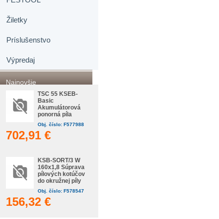
Žiletky
Príslušenstvo
Výpredaj
Najnovšie
TSC 55 KSEB-
Basic
Akumulátorová
ponorná píla
Obj. číslo: F577988
702,91 €
KSB-SORT/3 W
160x1,8 Súprava
pílových kotúčov
do okružnej píly
Obj. číslo: F578547
156,32 €