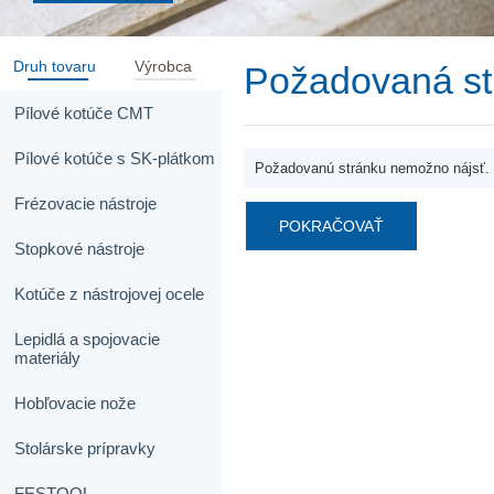
Druh tovaru
Výrobca
Požadovaná st
Pílové kotúče CMT
Pílové kotúče s SK-plátkom
Požadovanú stránku nemožno nájsť.
Frézovacie nástroje
POKRAČOVAŤ
Stopkové nástroje
Kotúče z nástrojovej ocele
Lepidlá a spojovacie
materiály
Hobľovacie nože
Stolárske prípravky
FESTOOL