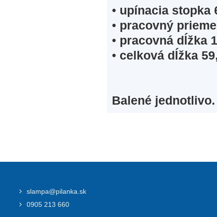
•
upínacia stopka
•
pracovný priem
•
pracovná dĺžka 1
•
celková dĺžka 59
Balené jednotlivo.
slampa@pilanka.sk
0905 213 660