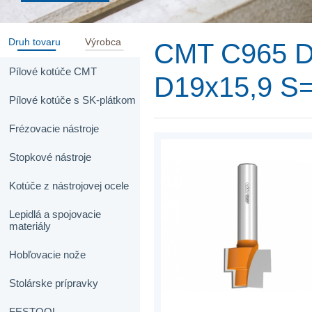
Druh tovaru
Výrobca
CMT C965 Dv
Pílové kotúče CMT
D19x15,9 S
Pílové kotúče s SK-plátkom
Frézovacie nástroje
Stopkové nástroje
Kotúče z nástrojovej ocele
Lepidlá a spojovacie
materiály
Hobľovacie nože
Stolárske prípravky
FESTOOL