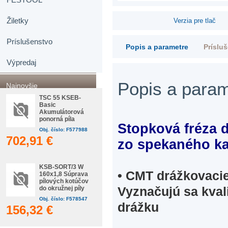
Žiletky
Verzia pre tlač
Príslušenstvo
Popis a parametre
Príslu
Výpredaj
Popis a para
Najnovšie
TSC 55 KSEB-
Basic
Akumulátorová
ponorná píla
Stopková fréza 
Obj. číslo: F577988
702,91 €
zo spekaného k
KSB-SORT/3 W
•
CMT drážkovacie 
160x1,8 Súprava
pílových kotúčov
Vyznačujú sa kval
do okružnej píly
Obj. číslo: F578547
drážku
156,32 €