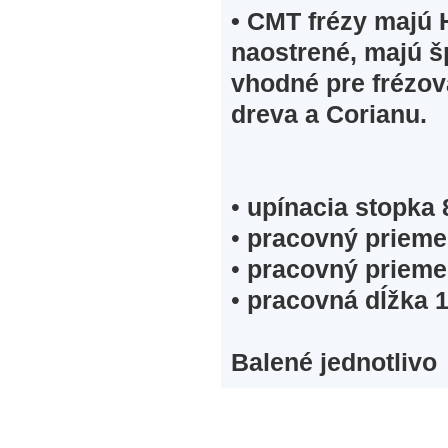
•
CMT frézy majú H
naostrené, majú š
vhodné pre frézov
dreva a Corianu.
•
upínacia stopka
•
pracovný prieme
•
pracovný prieme
•
pracovná dĺžka 
Balené jednotlivo