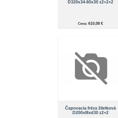
D320x34-60x30 z2+2+2
610,08 €
Cena:
Čapovacia fréza žiletková
D200xl8xd30 z2+2