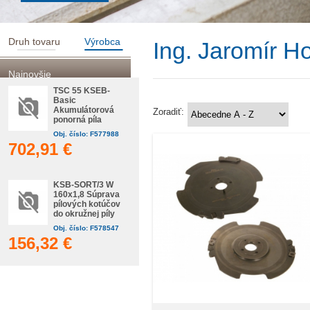
Druh tovaru
Výrobca
Ing. Jaromír H
Najnovšie
TSC 55 KSEB-
Basic
Akumulátorová
Zoradiť:
ponorná píla
Obj. číslo: F577988
702,91 €
KSB-SORT/3 W
160x1,8 Súprava
pílových kotúčov
do okružnej píly
Obj. číslo: F578547
156,32 €