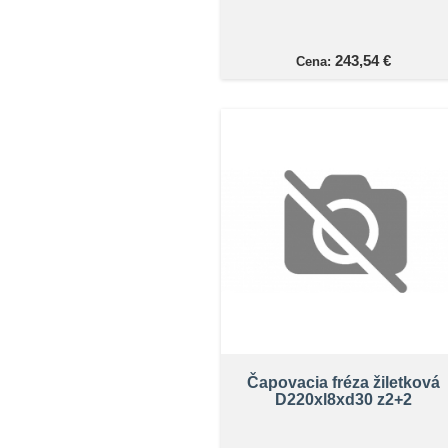
243,54 €
Cena:
Čapovacia fréza žiletková
D220xl8xd30 z2+2