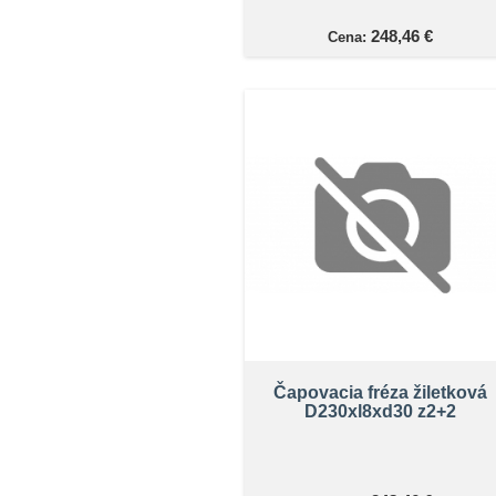
248,46 €
Cena:
Čapovacia fréza žiletková
D230xl8xd30 z2+2