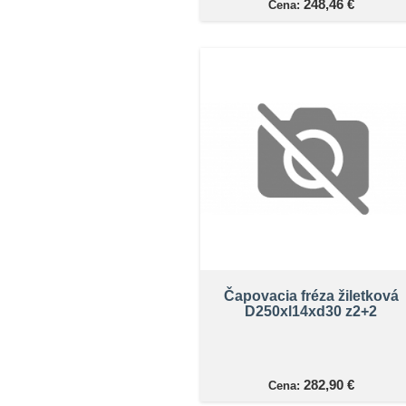
248,46 €
Cena:
Čapovacia fréza žiletková
D250xl14xd30 z2+2
282,90 €
Cena: