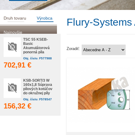
Druh tovaru
Výrobca
Flury-Systems
Najnovšie
TSC 55 KSEB-
Basic
Akumulátorová
Zoradiť:
ponorná píla
Obj. číslo: F577988
702,91 €
KSB-SORT/3 W
160x1,8 Súprava
pílových kotúčov
do okružnej píly
Obj. číslo: F578547
156,32 €