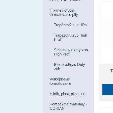
Hlavné kotúče-
formátovacie píly
Trapézový zub HPs+
Trapézový zub High
Profi
Striedavo šikmý zub
High Profi
Bez predrezu Dutý
zub
T
Veľkoplošné
formátovanie
Hliník, plast, plexisklo
Kompaktné materiály -
CORIAN