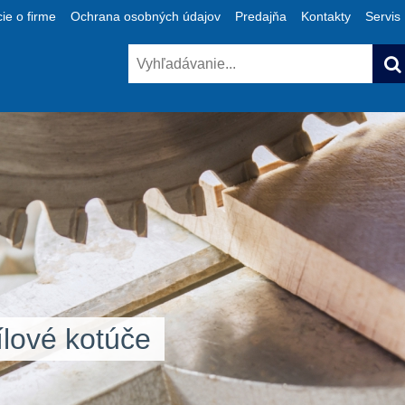
ie o firme
Ochrana osobných údajov
Predajňa
Kontakty
Servis
lové kotúče