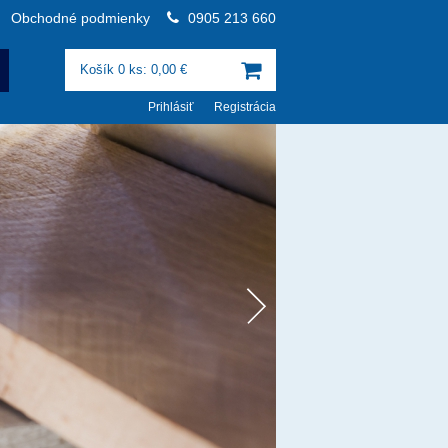
Obchodné podmienky
0905 213 660
Košík 0 ks: 0,00 €
Prihlásiť
Registrácia
Zľava 15
POZRIEŤ