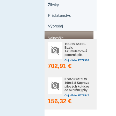
Žiletky
Príslušenstvo
Výpredaj
Najnovšie
TSC 55 KSEB-
Basic
Akumulátorová
ponorná píla
Obj. číslo: F577988
702,91 €
KSB-SORT/3 W
160x1,8 Súprava
pílových kotúčov
do okružnej píly
Obj. číslo: F578547
156,32 €