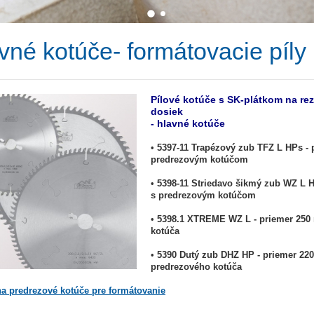
vné kotúče- formátovacie píly
Pílové kotúče s SK-plátkom na r
dosiek
- hlavné kotúče
•
5397-11 Trapézový zub TFZ L HPs - 
predrezovým kotúčom
•
5398-11 Striedavo šikmý zub WZ L 
s predrezovým kotúčom
•
5398.1 XTREME WZ L - priemer 250
kotúča
•
5390 Dutý zub DHZ HP - priemer 2
predrezového kotúča
na predrezové kotúče pre formátovanie