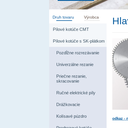
Druh tovaru
Výrobca
Hla
Pílové kotúče CMT
Pílové kotúče s SK-plátkom
Pozdĺžne rozrezávanie
Univerzálne rezanie
Priečne rezanie,
skracovanie
Ručné elektrické píly
Drážkovacie
Kolísavé púzdro
odkaz - 
Predrezové kotúče