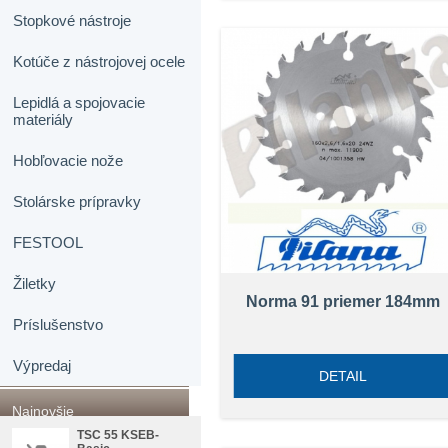
Stopkové nástroje
Kotúče z nástrojovej ocele
Lepidlá a spojovacie
materiály
Hobľovacie nože
Stolárske prípravky
FESTOOL
Žiletky
Norma 91 priemer 184mm
Príslušenstvo
Výpredaj
DETAIL
Najnovšie
TSC 55 KSEB-