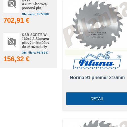
Basic
Akumulátorová
ponorná píla
Obj. číslo: F577988
702,91 €
KSB-SORT/3 W
160x1,8 Súprava
pílových kotúčov
do okružnej píly
Obj. číslo: F578547
156,32 €
Norma 91 priemer 210mm
DETAIL